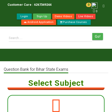
Customer Care : 6267349244
0
Toggl
0
navig
Login
Sign Up
Demo Videos
Live Videos
Android Application
Purchase Courses
android
shopping_cart
Go!
Search.....
Question Bank for Bihar State Exams
Select Subject